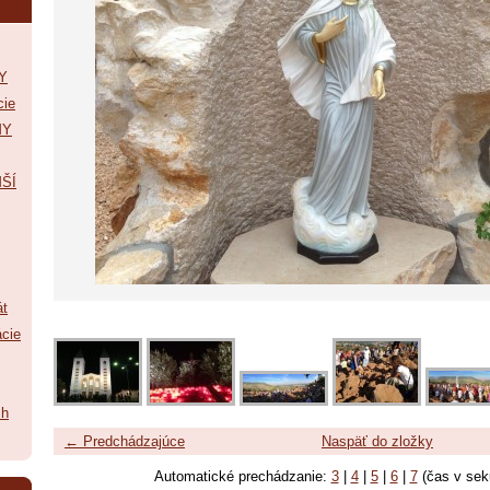
Y
cie
MY
ŠÍ
át
ácie
ch
← Predchádzajúce
Naspäť do zložky
Automatické prechádzanie:
3
|
4
|
5
|
6
|
7
(čas v sek