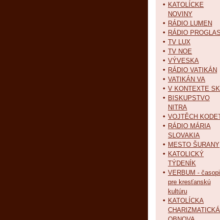
KATOLÍCKE
NOVINY
RÁDIO LUMEN
RÁDIO PROGLA
TV LUX
TV NOE
VÝVESKA
RÁDIO VATIKÁN
VATIKÁN VA
V KONTEXTE SK
BISKUPSTVO
NITRA
VOJTĚCH KODE
RÁDIO MÁRIA
SLOVAKIA
MESTO ŠURANY
KATOLICKÝ
TÝDENÍK
VERBUM - časopi
pre kresťanskú
kultúru
KATOLÍCKA
CHARIZMATICKÁ
OBNOVA