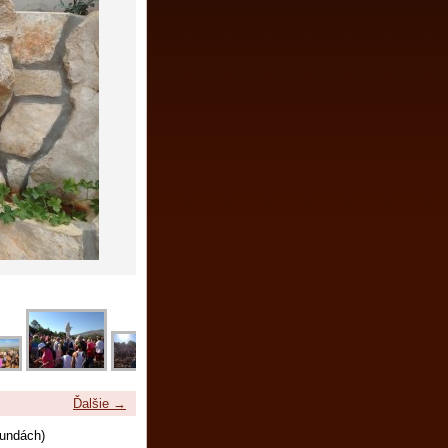
Ďalšie →
undách)