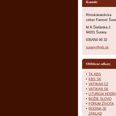
Kontakt
Rímskokatolícka
cirkev Farnosť Šur
M.R.Štefánika 2
94201 Šurany
035/650 00 32
surany@nrb.sk
Obľúbené odkazy
TK KBS
KBS SK
VATIKAN CZ
VATIKAN SK
LITURGIA HODÍN
BOŽIE SLOVO
FÓRUM ŽIVOTA
RODINA JE
ZÁKLAD