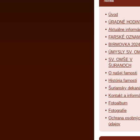
Menu
Úvod
ÚRADNÉ HODIN
Aktuálne informá
FARSKÉ OZNA
BIRMOVKA 2024
ÚMYSLY SV. OM
SV. OMŠE V
ŠURANOCH
O našej farnosti
História farnosti
Šuriansky dekan
Kontakt a inform
Fotoalbum
Fotografie
Ochrana osobný
údajov