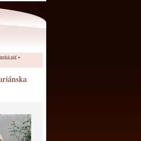
arská púť
»
ariánska