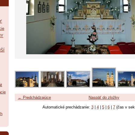
Y
cie
MY
ŠÍ
át
ácie
← Predchádzajúce
Naspäť do zložky
Automatické prechádzanie:
3
|
4
|
5
|
6
|
7
(čas v sek
ch