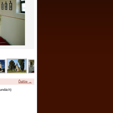
Ďalšie →
undách)