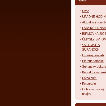
Menu
Úvod
ÚRADNÉ HODIN
Aktuálne informá
FARSKÉ OZNA
BIRMOVKA 2024
ÚMYSLY SV. OM
SV. OMŠE V
ŠURANOCH
O našej farnosti
História farnosti
Šuriansky dekan
Kontakt a inform
Fotoalbum
Fotografie
Ochrana osobný
údajov