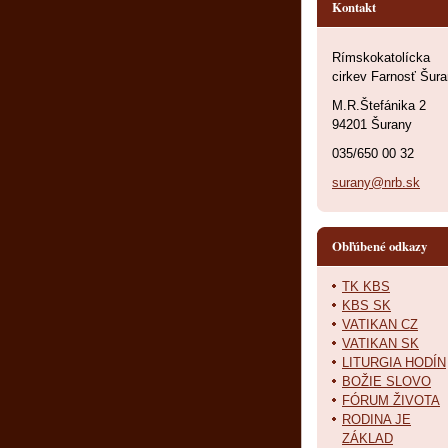
Kontakt
Rímskokatolícka
cirkev Farnosť Šur
M.R.Štefánika 2
94201 Šurany
035/650 00 32
surany@nrb.sk
Obľúbené odkazy
TK KBS
KBS SK
VATIKAN CZ
VATIKAN SK
LITURGIA HODÍN
BOŽIE SLOVO
FÓRUM ŽIVOTA
RODINA JE
ZÁKLAD