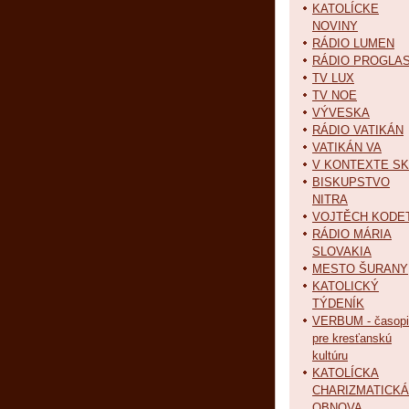
KATOLÍCKE
NOVINY
RÁDIO LUMEN
RÁDIO PROGLA
TV LUX
TV NOE
VÝVESKA
RÁDIO VATIKÁN
VATIKÁN VA
V KONTEXTE SK
BISKUPSTVO
NITRA
VOJTĚCH KODE
RÁDIO MÁRIA
SLOVAKIA
MESTO ŠURANY
KATOLICKÝ
TÝDENÍK
VERBUM - časopi
pre kresťanskú
kultúru
KATOLÍCKA
CHARIZMATICKÁ
OBNOVA