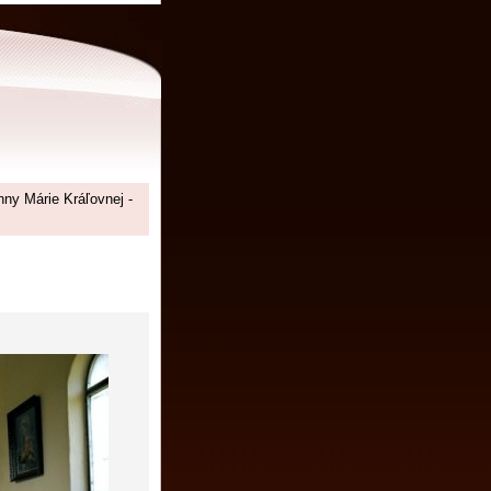
ny Márie Kráľovnej -