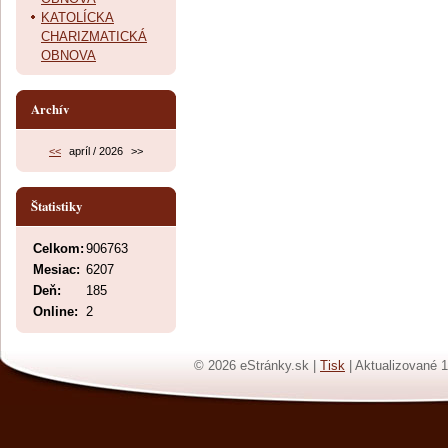
KATOLÍCKA
CHARIZMATICKÁ
OBNOVA
Archív
<<
apríl / 2026
>>
Štatistiky
Celkom:
906763
Mesiac:
6207
Deň:
185
Online:
2
© 2026 eStránky.sk
|
Tisk
|
Aktualizované 1