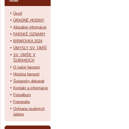
Menu
Úvod
ÚRADNÉ HODINY
Aktuálne informácie
FARSKÉ OZNAMY
BIRMOVKA 2024
ÚMYSLY SV. OMŠÍ
SV. OMŠE V
ŠURANOCH
O našej farnosti
História farnosti
Šuriansky dekanát
Kontakt a informácie
Fotoalbum
Fotografie
Ochrana osobných
údajov