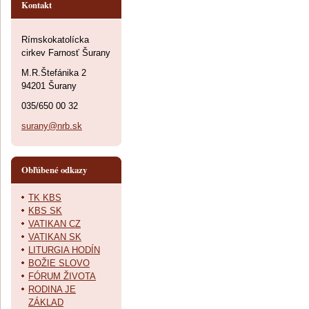
Kontakt
Rímskokatolícka
cirkev Farnosť Šurany
M.R.Štefánika 2
94201 Šurany
035/650 00 32
surany@nrb.sk
Obľúbené odkazy
TK KBS
KBS SK
VATIKAN CZ
VATIKAN SK
LITURGIA HODÍN
BOŽIE SLOVO
FÓRUM ŽIVOTA
RODINA JE
ZÁKLAD