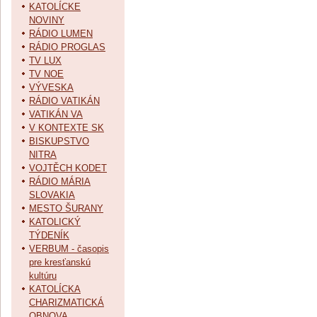
KATOLÍCKE
NOVINY
RÁDIO LUMEN
RÁDIO PROGLAS
TV LUX
TV NOE
VÝVESKA
RÁDIO VATIKÁN
VATIKÁN VA
V KONTEXTE SK
BISKUPSTVO
NITRA
VOJTĚCH KODET
RÁDIO MÁRIA
SLOVAKIA
MESTO ŠURANY
KATOLICKÝ
TÝDENÍK
VERBUM - časopis
pre kresťanskú
kultúru
KATOLÍCKA
CHARIZMATICKÁ
OBNOVA